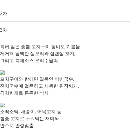
2차
3차
특허 받은 숯불 꼬치구이 장비로 기름을
제거해 담백한
생오리와 삼겹살 꼬치,
그리고 특제소스 오리주물럭
꼬치구이와 함께면 일품인
비빔국수,
잔치국수에 얼큰하고 시원한 된장찌개,
김치찌개
로 든든한 식사
소떡소떡, 새송이, 어묵꼬치
등
참숯 꼬치로 구워먹는 재미와
안주로 안성맞춤