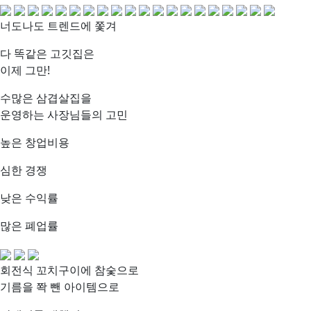
너도나도 트렌드에 쫓겨
다 똑같은 고깃집은
이제 그만!
수많은 삼겹살집을
운영하는 사장님들의 고민
높은 창업비용
심한 경쟁
낮은 수익률
많은 폐업률
회전식 꼬치구이에 참숯으로
기름을 쫙 뺀 아이템으로