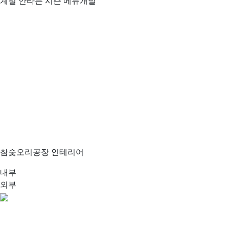
계절 안타는
시즌 메뉴개발
참숯오리공장 인테리어
내부
외부