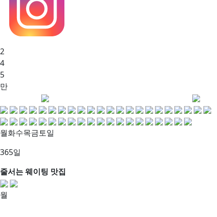
2
4
5
만
월화수목금토일
365일
줄서는 웨이팅 맛집
월