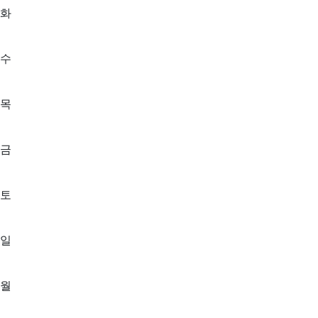
화
수
목
금
토
일
월