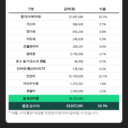
구분
금액(원)
비율
원가(식부자재)
27,497,685
35.1%
가스비
586,630
0.7%
전기세
650,240
0.8%
수도세
240,839
0.3%
건물관리비
289,291
0.4%
임대료
3,190,000
4.1%
포스 및 키오스크 렌탈
40,000
0.1%
인터넷/통신비/CCTV
136,560
0.2%
인건비
15,750,000
20.1%
카드수수료
1,372,501
1.8%
로열티
2,550,000
2.2%
월 평균매출
78,276,000
평균 순이익
25,937,301
33.1%
* 매출, 수익률은 매장별 운영방식에 따라 달라질 수 있습니다.