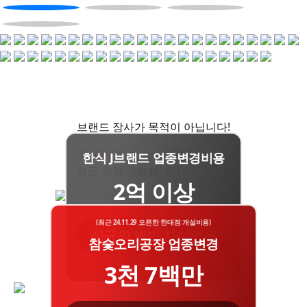
브랜드 장사가 목적이 아닙니다!
꼭, 필요한 최소비용
만으로
한식 J브랜드 업종변경비용
성공 창업 가능합니다.
2억 이상
(최근 24.11.29 오픈한 한대점 개설비용)
신규와 별반 차이없음
참숯오리공장 업종변경
3천 7백만